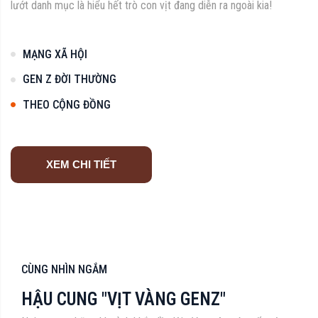
lướt danh mục là hiểu hết trò con vịt đang diễn ra ngoài kia!
MẠNG XÃ HỘI
GEN Z ĐỜI THƯỜNG
THEO CỘNG ĐỒNG
XEM CHI TIẾT
CÙNG NHÌN NGẮM
HẬU CUNG "VỊT VÀNG GENZ"