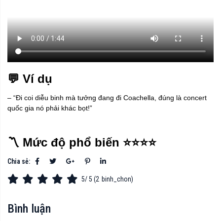
💬 Ví dụ
– “Đi coi diễu binh mà tưởng đang đi Coachella, đúng là concert
quốc gia nó phải khác bọt!”
〽️ Mức độ phổ biến ⭐⭐⭐⭐
Chia sẻ:
5
/ 5 (
2
binh_chon)
Bình luận