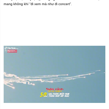
mang không khí “đi xem mà như đi concert”.