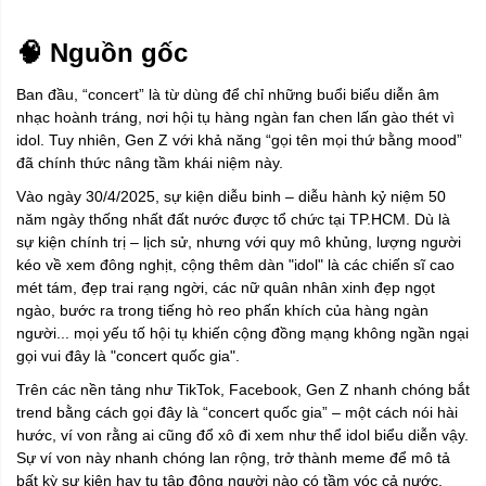
🧠 Nguồn gốc
Ban đầu, “concert” là từ dùng để chỉ những buổi biểu diễn âm
nhạc hoành tráng, nơi hội tụ hàng ngàn fan chen lấn gào thét vì
idol. Tuy nhiên, Gen Z với khả năng “gọi tên mọi thứ bằng mood”
đã chính thức nâng tầm khái niệm này.
Vào ngày 30/4/2025, sự kiện diễu binh – diễu hành kỷ niệm 50
năm ngày thống nhất đất nước được tổ chức tại TP.HCM. Dù là
sự kiện chính trị – lịch sử, nhưng với quy mô khủng, lượng người
kéo về xem đông nghịt, cộng thêm dàn "idol" là các chiến sĩ cao
mét tám, đẹp trai rạng ngời, các nữ quân nhân xinh đẹp ngọt
ngào, bước ra trong tiếng hò reo phấn khích của hàng ngàn
người... mọi yếu tố hội tụ khiến cộng đồng mạng không ngần ngại
gọi vui đây là "concert quốc gia".
Trên các nền tảng như TikTok, Facebook, Gen Z nhanh chóng bắt
trend bằng cách gọi đây là “concert quốc gia” – một cách nói hài
hước, ví von rằng ai cũng đổ xô đi xem như thể idol biểu diễn vậy.
Sự ví von này nhanh chóng lan rộng, trở thành meme để mô tả
bất kỳ sự kiện hay tụ tập đông người nào có tầm vóc cả nước,