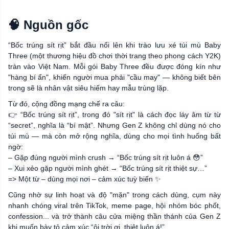
🧠 Nguồn gốc
“Bốc trúng sít rịt” bắt đầu nổi lên khi trào lưu xé túi mù Baby
Three (một thương hiệu đồ chơi thời trang theo phong cách Y2K)
tràn vào Việt Nam. Mỗi gói Baby Three đều được đóng kín như
"hàng bí ẩn", khiến người mua phải "cầu may" — không biết bên
trong sẽ là nhân vật siêu hiếm hay mẫu trùng lặp.
Từ đó, cộng đồng mạng chế ra câu:
👉 “Bốc trúng sít rịt”, trong đó "sít rịt" là cách đọc láy âm từ từ
“secret”, nghĩa là “bí mật”. Nhưng Gen Z không chỉ dùng nó cho
túi mù — mà còn mở rộng nghĩa, dùng cho mọi tình huống bất
ngờ:
– Gặp đúng người mình crush → “Bốc trúng sít rịt luôn á 😳”
– Xui xẻo gặp người mình ghét → “Bốc trúng sít rịt thiệt sự…”
=> Một từ – dùng mọi nơi – cảm xúc tuỳ biến ✨
Cũng nhờ sự linh hoạt và độ "mặn" trong cách dùng, cụm này
nhanh chóng viral trên TikTok, meme page, hội nhóm bóc phốt,
confession... và trở thành câu cửa miệng thần thánh của Gen Z
khi muốn bày tỏ cảm xúc “ôi trời ơi, thiệt luôn á!”.