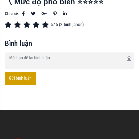
〽️ Mức độ phổ biến ⭐⭐⭐⭐⭐
Chia sẻ:
5
/ 5 (
2
binh_chon)
Bình luận
Gửi bình luận