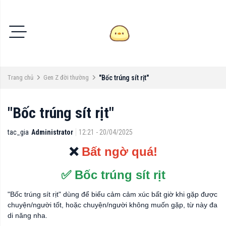
Trang chủ
Gen Z đời thường
"Bốc trúng sít rịt"
"Bốc trúng sít rịt"
tac_gia
Administrator
12:21 - 20/04/2025
❌
Bất ngờ quá!
✅ Bốc trúng sít rịt
"Bốc trúng sít rịt" dùng để biểu cảm cảm xúc bất giờ khi gặp được
chuyện/người tốt, hoặc chuyện/người không muốn gặp, từ này đa
di năng nha.