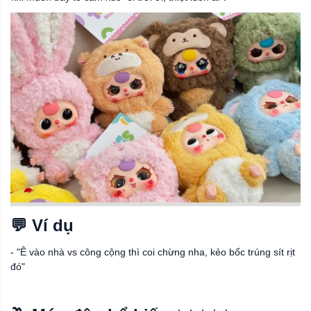
💬 Ví dụ
- "Ê vào nhà vs công cộng thì coi chừng nha, kẻo bốc trúng sít rịt
đó"